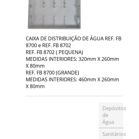
CAIXA DE DISTRIBUIÇÃO DE ÁGUA REF. FB
8700 e REF. FB 8702
REF. FB 8702 ( PEQUENA)
MEDIDAS INTERIORES: 320mm X 260mm
X 80mm
REF. FB 8700 (GRANDE)
MEDIDAS INTERIORES: 460mm X 260mm
X 80mm
Depósitos
de
Água
Sanitários