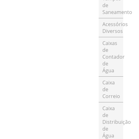
de
Saneamento
Acessórios
Diversos
Caixas
de
Contador
de
Água
Caixa
de
Correio
Caixa
de
Distribuição
de
Água