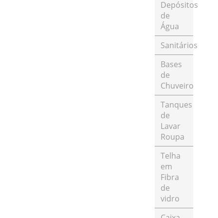
Depósitos
de
Água
Sanitários
Bases
de
Chuveiro
Tanques
de
Lavar
Roupa
Telha
em
Fibra
de
vidro
Caixa