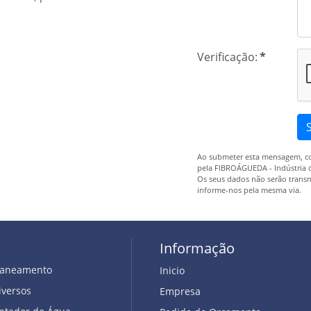
Verificação:
*
Ao submeter esta mensagem, con
pela FIBROÁGUEDA - Indústria d
Os seus dados não serão transmi
informe-nos pela mesma via.
Informação
Saneamento
Inicio
iversos
Empresa