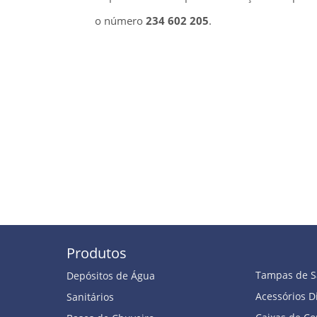
o número
234 602 205
.
Produtos
Tampas de 
Depósitos de Água
Acessórios D
Sanitários